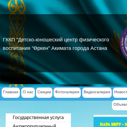
ГККП "Детско-юношеский центр физического
воспитания "Өркен" Акимата города Астана
Главная
О нас
Секции
Фотогалерея
Видеогалерея
Новос
Объявл
Государственная услуга
Антикоррупционный