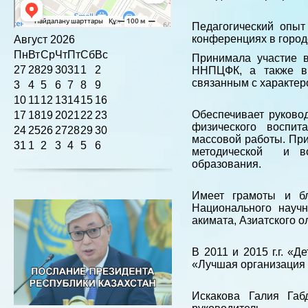
Педагогический опыт
конференциях в город
Август
2026
Пн
Вт
Ср
Чт
Пт
Сб
Вс
Принимала участие 
27
28
29
30
31
1
2
ННПЦФК, а также в 
связанным с характер
3
4
5
6
7
8
9
10
11
12
13
14
15
16
Обеспечивает руково
17
18
19
20
21
22
23
физического воспит
24
25
26
27
28
29
30
массовой работы. Пр
31
1
2
3
4
5
6
методической и во
образования.
Имеет грамоты и бл
Национального научн
акимата, Азиатского 
В 2011 и 2015 г.г. «
«Лучшая организация
Искакова Галия Га