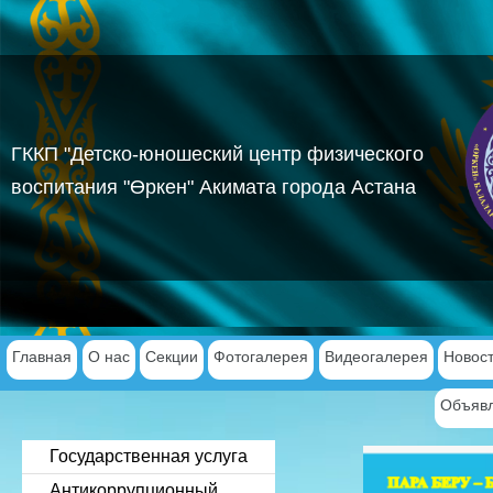
ГККП "Детско-юношеский центр физического
воспитания "Өркен" Акимата города Астана
Главная
О нас
Секции
Фотогалерея
Видеогалерея
Новос
Объявл
Государственная услуга
Антикоррупционный