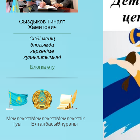
Сыздыков Гинаят
Хамитович
Сізді менің
блогымда
көргеніме
қуаныштымын!
Блогқа өту
Мемлекеттiк
Мемлекеттiк
Мемлекеттiк
Туы
Елтаңбасы
Әнұраны