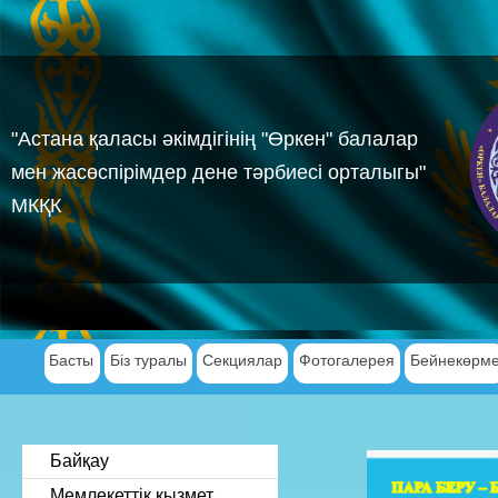
"Астана қаласы әкімдігінің "Өркен" балалар
мен жасөспірімдер дене тәрбиесі орталыгы"
МКҚК
Басты
Біз туралы
Секциялар
Фотогалерея
Бейнекөрм
Байқау
Мемлекеттік қызмет