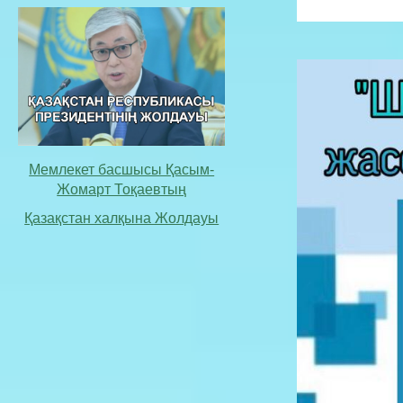
Мемлекет басшысы Қасым-
Жомарт Тоқаевтың
Қазақстан халқына Жолдауы