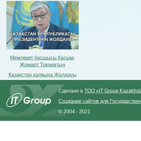
Мемлекет басшысы Қасым-
Жомарт Тоқаевтың
Қазақстан халқына Жолдауы
Сделано в
ТОО «IT Group Kazakhs
Создание сайтов для Государстве
© 2004 - 2021