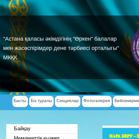
"Астана қаласы әкімдігінің "Өркен" балалар
мен жасөспірімдер дене тәрбиесі орталыгы"
МКҚК
Басты
Біз туралы
Секциялар
Фотогалерея
Бейнекөрм
Байқау
Мемлекеттік қызмет