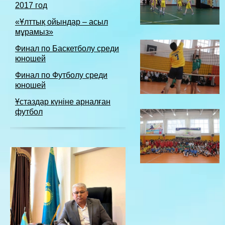
2017 год
«Ұлттық ойындар – асыл
мұрамыз»
Финал по Баскетболу среди
юношей
Финал по Футболу среди
юношей
Ұстаздар күніне арналған
футбол