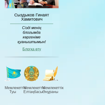
Сыздыков Гинаят
Хамитович
Сізді менің
блогымда
көргеніме
қуаныштымын!
Блогқа өту
Мемлекеттiк
Мемлекеттiк
Мемлекеттiк
Туы
Елтаңбасы
Әнұраны