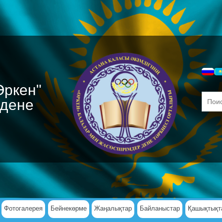
Өркен"
 дене
Фотогалерея
Бейнекөрме
Жаңалықтар
Байланыстар
Қашықтықт