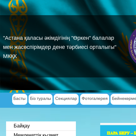
"Астана қаласы әкімдігінің "Өркен" балалар
мен жасөспірімдер дене тәрбиесі орталыгы"
МКҚК
Басты
Біз туралы
Секциялар
Фотогалерея
Бейнекөрм
Байқау
Мемлекеттік қызмет