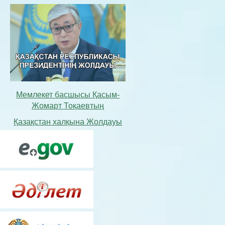
Мемлекет басшысы Қасым-
Жомарт Тоқаевтың
Қазақстан халқына Жолдауы