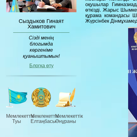
оқушылар Гимназиад
өткізді. Жарыс Шымк
құрама командасы Ш
Сыздыков Гинаят
Жүрсінбек Дінмұхамед
Хамитович
Сізді менің
блогымда
көргеніме
қуаныштымын!
Блогқа өту
Мемлекеттiк
Мемлекеттiк
Мемлекеттiк
Туы
Елтаңбасы
Әнұраны