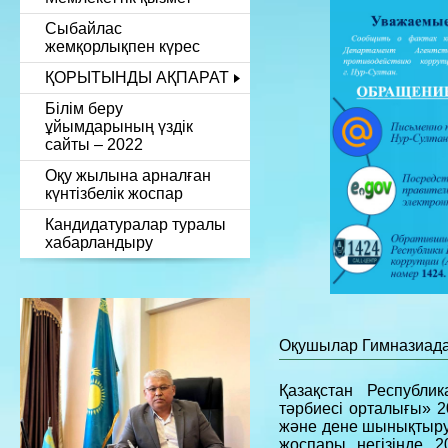
Сыбайлас
жемқорлықпен күрес
ҚОРЫТЫНДЫ АҚПАРАТ
Білім беру
ұйымдарының үздік
сайты – 2022
Оқу жылына арналған
күнтізбелік жоспар
Кандидатуралар туралы
хабарландыру
Оқушылар Гимназиада
Қазақстан Республик
тәрбиесі орталығы» 2
және дене шынықтыру-
жоспары негізінде 